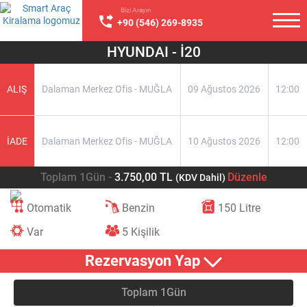
Bizi Arayın
+90 (546) 269-8935
HYUNDAI - İ20
ALIŞ
Dalaman Merkez Ofis - MUĞLA
09 Ağustos 2026
12:00
İADE
Dalaman Merkez Ofis - MUĞLA
10 Ağustos 2026
12:00
Toplam 1Gün -
3.750,00 TL
Düzenle
(KDV Dahil)
Otomatik
Benzin
150 Litre
Var
5 Kişilik
Rezervasyon Yap
Toplam 1Gün