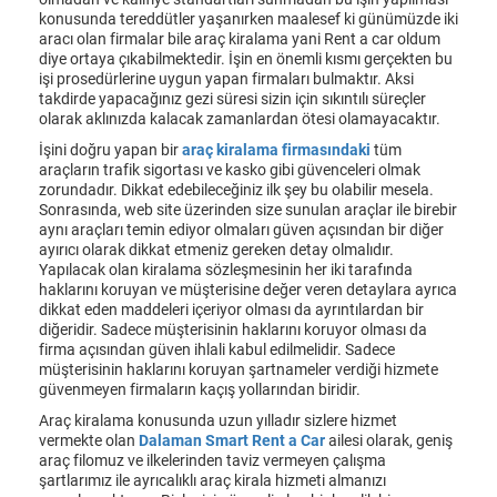
konusunda tereddütler yaşanırken maalesef ki günümüzde iki
aracı olan firmalar bile araç kiralama yani Rent a car oldum
diye ortaya çıkabilmektedir. İşin en önemli kısmı gerçekten bu
işi prosedürlerine uygun yapan firmaları bulmaktır. Aksi
takdirde yapacağınız gezi süresi sizin için sıkıntılı süreçler
olarak aklınızda kalacak zamanlardan ötesi olamayacaktır.
İşini doğru yapan bir
araç kiralama firmasındaki
tüm
araçların trafik sigortası ve kasko gibi güvenceleri olmak
zorundadır. Dikkat edebileceğiniz ilk şey bu olabilir mesela.
Sonrasında, web site üzerinden size sunulan araçlar ile birebir
aynı araçları temin ediyor olmaları güven açısından bir diğer
ayırıcı olarak dikkat etmeniz gereken detay olmalıdır.
Yapılacak olan kiralama sözleşmesinin her iki tarafında
haklarını koruyan ve müşterisine değer veren detaylara ayrıca
dikkat eden maddeleri içeriyor olması da ayrıntılardan bir
diğeridir. Sadece müşterisinin haklarını koruyor olması da
firma açısından güven ihlali kabul edilmelidir. Sadece
müşterisinin haklarını koruyan şartnameler verdiği hizmete
güvenmeyen firmaların kaçış yollarından biridir.
Araç kiralama konusunda uzun yılladır sizlere hizmet
vermekte olan
Dalaman Smart Rent a Car
ailesi olarak, geniş
araç filomuz ve ilkelerinden taviz vermeyen çalışma
şartlarımız ile ayrıcalıklı araç kirala hizmeti almanızı