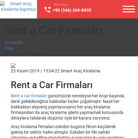
Bizi Arayın
+90 (546) 269-8935
Rent a Car Firmaları
Anasayfa
Blog
Rent a Car Firmaları
23 Kasım 2019 / 15:04:22
Smart Araç Kiralama
Rent a Car Firmaları
Rent a car firmaları
günümüzde neredeyse her köşe başında
denk gelebileceğiniz bakkallar kadar çoğalmıştır. Nasıl her
bakkaldan alışveriş yapmıyorsanız her araç kiralama
firmasından da araç kiralama işlemi yapmamak konusunda
detaylara takılarak düşünür öyle bir karara varırsınız.
Araç kiralama firmaları eskiden bugüne fikren küçülerek
gelmiş bir sektör halini almıştır. Eskiden bir filo sahibi
olmadan ve kalifiye standartları sunmadan bu işin yapılması