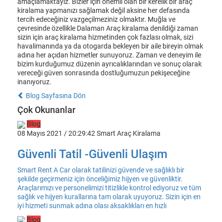
amaçlamaktayız. Bizler için önemli olan bir kerelik bir araç
kiralama yapmanızı sağlamak değil aksine her defasında
tercih edeceğiniz vazgeçilmeziniz olmaktır. Muğla ve
çevresinde özellikle Dalaman Araç kiralama denildiği zaman
sizin için araç kiralama hizmetinden çok fazlası olmak, sizi
havalimanında ya da otogarda bekleyen bir aile bireyin olmak
adına her açıdan hizmetler sunuyoruz. Zaman ve deneyim ile
bizim kurduğumuz düzenin ayrıcalıklarından ve sonuç olarak
vereceği güven sonrasında dostluğumuzun pekişeceğine
inanıyoruz.
Blog Sayfasına Dön
Çok Okunanlar
Blog
08 Mayıs 2021 / 20:29:42
Smart Araç Kiralama
Güvenli Tatil -Güvenli Ulaşım
Smart Rent A Car olarak tatilinizi güvende ve sağlıklı bir
şekilde geçirmeniz için önceliğimiz hijyen ve güvenliktir.
Araçlarımızı ve personelimizi titizlikle kontrol ediyoruz ve tüm
sağlık ve hijyen kurallarına tam olarak uyuyoruz. Sizin için en
iyi hizmeti sunmak adına olası aksaklıkları en hızlı
Blog