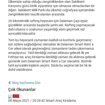
Ülkemizin sahip olduğu zenginliklerden olan Saklıkent
Kanyonu günü birlik ziyaretiniz için olmazsa olmazlardan bir
diğeri. Saklıkent Milli Parkı da ülkemiz coğrafyası içerisindeki
zenginliklerden tescilli olanları arasında.
26 kilometrelik rafting heyecanı için Dalaman Çayı eşsiz
güzellikler arasında başlarda yerini alır. Rafting yapmayacak
dahi olsanız o coşkunun yaşandığı alanı geçirmek sizi
ayrıcalıklı kılacaktır.
Tüm bu heyecanlı zamanları kaliteli ve konforlu geçirmeniz
için sizlere sağladığımız olanaklar ile Dalaman Smart Rent a
Car ailesi olarak geçireceğiniz zamanların tadını çıkarmanızı
amaçlıyoruz. Tatil denildiği zaman aklınıza gelecek ilk yer
Fethiye ise, araç kiralama denildiği zaman da aklınıza gelecek
güvenilir isim Dalaman Smart Rent a Car olacaktır. Bizimle
tatil ayrıcalıklı kişilerin seçimi. Sizde bu seçime tek bir tık ile
dahil olabilirsiniz.
Blog Sayfasına Dön
Çok Okunanlar
Blog
08 Mayıs 2021 / 20:29:42
Smart Araç Kiralama