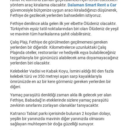
yöntem araç kiralama olacaktır.
Dalaman Smart Rent a Car
güvencesiyle bütçenize uygun aracı kiraladığınızı düşünerek,
Fethiye de gezilecek yerlerden bahsedelim istiyoruz.
Fethiye denilince akla gelen ilk yer elbette Ölüdeniz olacaktır.
Türkiye’nin eşsiz tatil noktalarından biri olan Ölüdeniz de yeşil
ve mavinin tüm harikalarına şahit olabilirsiniz.
Çalış Plajı, Fethiye de görülmeden geçilmemesi gereken
yerlerden bir diğeridir. Kilometrelerce uzunluktaki Çalış
Plajında oteller, restoranlar ve hediyelik eşya bulabileceğiniz
tezgahlarıyla bir gününüzü alabilecek ama doyamayacağınız
yerlerden biri olacaktır.
Kelebekler Vadisi ve Kabak Koyu, İsmini aldığı 80 den fazla
kelebek türü ve 350 metreyi aşan sarp kayalıklarıyla
ömrünüzde en az bir kere görmeniz gereken yerlerden bir
diğeri.
Yamaç paraşütü denildiği zaman akla ilk gelecek yer alan
Fethiye, Babadağ’ın eteklerinde sizlere yamaç paraşütü
zevkinin sınırlarını zorlayan olanaklar tanıyacaktır.
Katrancı Tabiat parkı içerisinde bulunan 2 koydan dolayı,
yeşilin bir yanınızda mavinin diğer yanınızda olmasını
sağlayan muhteşem bir doğa güzelliği sunuyor.