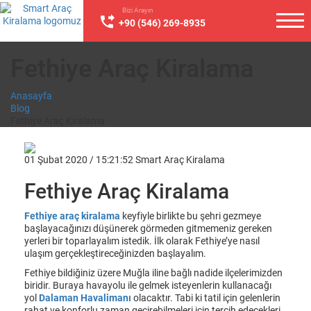
Bizi Arayın
+90 (546) 269-8935
Fethiye Araç Kiralama
Anasayfa
Blog
Fethiye Araç Kiralama
01 Şubat 2020 / 15:21:52
Smart Araç Kiralama
Fethiye Araç Kiralama
Fethiye araç kiralama
keyfiyle birlikte bu şehri gezmeye
başlayacağınızı düşünerek görmeden gitmemeniz gereken
yerleri bir toparlayalım istedik. İlk olarak Fethiye’ye nasıl
ulaşım gerçekleştireceğinizden başlayalım.
Fethiye bildiğiniz üzere Muğla iline bağlı nadide ilçelerimizden
biridir. Buraya havayolu ile gelmek isteyenlerin kullanacağı
yol
Dalaman Havalimanı
olacaktır. Tabi ki tatil için gelenlerin
rahat ve konforlu zaman geçirebilmeleri için tercih edecekleri