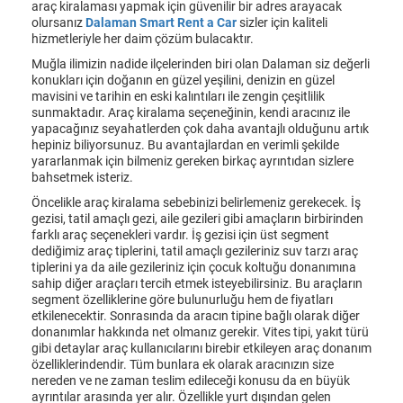
araç kiralaması yapmak için güvenilir bir adres arayacak
olursanız
Dalaman Smart Rent a Car
sizler için kaliteli
hizmetleriyle her daim çözüm bulacaktır.
Muğla ilimizin nadide ilçelerinden biri olan Dalaman siz değerli
konukları için doğanın en güzel yeşilini, denizin en güzel
mavisini ve tarihin en eski kalıntıları ile zengin çeşitlilik
sunmaktadır. Araç kiralama seçeneğinin, kendi aracınız ile
yapacağınız seyahatlerden çok daha avantajlı olduğunu artık
hepiniz biliyorsunuz. Bu avantajlardan en verimli şekilde
yararlanmak için bilmeniz gereken birkaç ayrıntıdan sizlere
bahsetmek isteriz.
Öncelikle araç kiralama sebebinizi belirlemeniz gerekecek. İş
gezisi, tatil amaçlı gezi, aile gezileri gibi amaçların birbirinden
farklı araç seçenekleri vardır. İş gezisi için üst segment
dediğimiz araç tiplerini, tatil amaçlı gezileriniz suv tarzı araç
tiplerini ya da aile gezileriniz için çocuk koltuğu donanımına
sahip diğer araçları tercih etmek isteyebilirsiniz. Bu araçların
segment özelliklerine göre bulunurluğu hem de fiyatları
etkilenecektir. Sonrasında da aracın tipine bağlı olarak diğer
donanımlar hakkında net olmanız gerekir. Vites tipi, yakıt türü
gibi detaylar araç kullanıcılarını birebir etkileyen araç donanım
özelliklerindendir. Tüm bunlara ek olarak aracınızın size
nereden ve ne zaman teslim edileceği konusu da en büyük
ayrıntılar arasında yer alır. Özellikle yurt dışından gelen