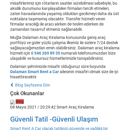
misafirlerimiz için rötarların saatler sürebilmesi sebebiyle, bu
aksilik durumunu karşılayabilen firmaları tercih etmeleri,
zaten havaalanında yaşamış oldukları gecikmeyi daha da üst
noktalara taşımamış olacaktır. Transfer hizmeti veren
firmalar aracılığı ile aracı alırken de teslim ederken de
zamandan tasarruf etmeniz sağlanabilir.
Muğla Dalaman Araç Kiralama konusunda geniş araç
portföyü ve güler yüzlü çalışma ilkemiz ile sizlere 7/24 destek
sağlayacağımızdan emin olabilirsiniz. Dalaman araç kiralama
hizmeti için
0 546 269 89 35
numaralı telefonumuzdan bize
ulaşabilir ve kusursuz hizmetlerimizle tanışabilirsiniz.
Dalaman şehrimizde misafir olduğunuz süre boyunda
Dalaman Smart Rent a Car
ailesinin misafiri olmak size de iyi
hissettirecektir.
Blog Sayfasına Dön
Çok Okunanlar
Blog
08 Mayıs 2021 / 20:29:42
Smart Araç Kiralama
Güvenli Tatil -Güvenli Ulaşım
Smart Rent A Car olarak tatilinizi güvende ve sağlıklı bir